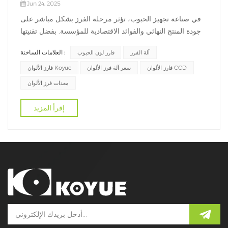
Jun 24, 2025
في صناعة تجهيز الحبوب، تؤثر مرحلة الفرز بشكل مباشر على
جودة المنتج النهائي والفوائد الاقتصادية للمؤسسة. بفضل تقنيتها
المبتكرة وأدائها المتميز، غيّرت آلة فرز الألوان الذكية "كويوي"
العلامات الساخنة :
آلة الفرز
فارز لون الحبوب
أسلوب فرز الحبوب التقليدي كليًا، وأصبحت "سلاحًا سريًا" للعديد
من شركات تجهيز الحبوب لتعزيز قدرتها التنافسية. "العيون ال...
فارز الألوان CCD
سعر آلة فرز الألوان
فارز الألوان Koyue
معدات فرز الألوان
إقرأ المزيد