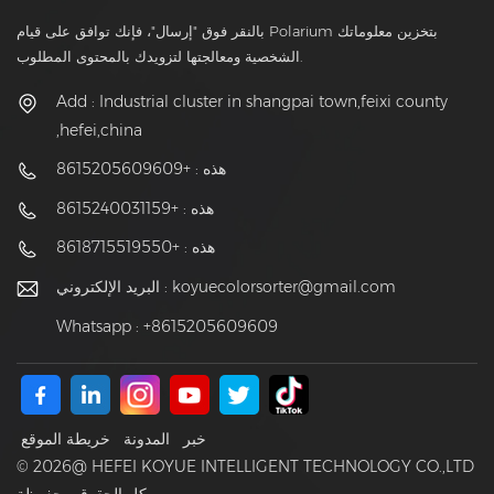
بالنقر فوق "إرسال"، فإنك توافق على قيام Polarium بتخزين معلوماتك
الشخصية ومعالجتها لتزويدك بالمحتوى المطلوب.
Add : Industrial cluster in shangpai town,feixi county
,hefei,china
هذه : +8615205609609
هذه : +8615240031159
هذه : +8618715519550
koyuecolorsorter@gmail.com
البريد الإلكتروني :
Whatsapp : +8615205609609
خبر
المدونة
خريطة الموقع
© 2026@ HEFEI KOYUE INTELLIGENT TECHNOLOGY CO.,LTD
كل الحقوق محفوظة.