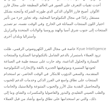
أحدث تقنيات التعرف على الصور في العالم المطبقة على مجال فارز
الألوان. أصبح فارز الألوان الذكي الذي طورته الشركة وأنتجته بشكل
مستقل رائدًا في مجال التكنولوجيا المحلية، وقد تجاوز جزء من تأثير
اختيار اللون المنتجات المماثلة في الخارج. وفي الوقت نفسه، تم تصدير
المنتجات إلى جنوب شرق آسيا والهند وروسيا والولايات المتحدة والبرازيل
وأستراليا وبلدان أخرى.
خاصة في مجال الفرز الكهروضوئي الرقمي، ظلت Kyue Intelligence
تزود العملاء باستمرار بالدعم الشامل بالتكنولوجيا المبتكرة والمنتجات
الممتازة والحلول الداعمة، وقد حازت على سمعة طيبة في الصناعة
لجودتها المتميزة وموثوقيتها الجديرة بالثقة والإنجازات التكنولوجية
المتقدمة، والسعي الدؤوب للابتكار. في الوقت الحاضر، تم استخدام
المنتجات على نطاق واسع في الفرز الذكي وخدمات الدعم للحبوب
والمحاصيل النقدية مثل الأرز والحبوب المتنوعة والبلاستيك والخامات
والطب الصيني التقليدي والبذور والفاصوليا والمكسرات والشاي وما إلى
ذلك، والتي تم استخدامها على نطاق واسع. وأشاد من قبل العملاء.