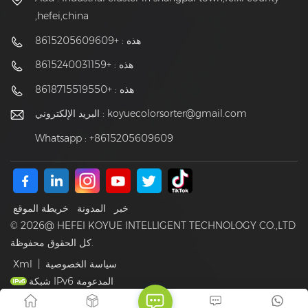
,hefei,china
هذه : +8615205609609
هذه : +8615240031159
هذه : +8618715519550
koyuecolorsorter@gmail.com
البريد الإلكتروني :
Whatsapp : +8615205609609
خبر
المدونة
خريطة الموقع
© 2026@ HEFEI KOYUE INTELLIGENT TECHNOLOGY CO.,LTD
كل الحقوق محفوظة.
سياسة الخصوصية
|
Xml
شبكة IPv6 المدعومة