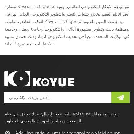
تتصارع Koyue Intelligence مع موجة الابتكار التكنولوجي العالمي، وتتبع
أيضًا اتجاه العصر وتعزز بنشاط التغيير والتطوير التكنولوجي الخاص بها. في
الوقت الحاضر، تعاونت Keyue Intelligence مع جامعة الصين للعلوم
والتكنولوجيا وجامعة ووهان وجامعة Hefei ومنظمة بحث وتطوير مشهورة
في الولايات المتحدة، من أجل تحديث التكنولوجيا لدينا، وذلك لضمان وتلبية
الاحتياجات المستمرة للعملاء .
بالنقر فوق "إرسال"، فإنك توافق على قيام Polarium بتخزين معلوماتك
الشخصية ومعالجتها لتزويدك بالمحتوى المطلوب.
Add : Industrial cluster in shangpai town,feixi county