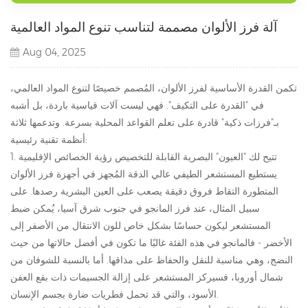
آلة فرز الألوان مصممة لتناسب تنوع المواد العالمية
Aug 04, 2025
تكمن القدرة الأساسية لفرز الألوان، المُصمم خصيصًا لتنوع المواد العالمي،
في "القدرة على التكيف". فهي ليست آلات قياسية باردة، بل أشبه
بـ"فرزات ذكية" قادرة على تعلم القواعد المحلية بسرعة. وتدعمها ثلاثة
أنظمة تقنية رئيسية:
1. تتيح لك "العيون" البصرية القابلة للتخصيص رؤية الخصائص الإقليمية
يستطيع المستشعر الطيفي عالي الدقة المُجهز في أجهزة فرز الألوان
المتطورة التقاط فروق دقيقة يصعب على العين البشرية رصدها. على
سبيل المثال، عند فرز المانجو في جنوب شرق آسيا، يُمكن ضبط
المستشعر ليكون حساسًا بشكل خاص للون الانتقال من الأصفر إلى
الأخضر - فالمانجو في هذه الفئة غالبًا ما تكون في أفضل حالاتها من حيث
النضج، وهي مناسبة للنقل والحفاظ على مذاقها. أما بالنسبة للشوفان من
شمال أوروبا، فسيركز المستشعر على إزالة الجسيمات ذات بقع العفن
الأسود، والتي قد تحمل فطريات ضارة بجسم الإنسان.