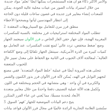
والأمر الأكثر ذكاءً هو أن هذه المستشعرات يمكنها أيضًا "تعلم" مواد جديدة:
من خلال استيراد بيانات الصور من عينات محلية عالية الجودة، يمكن
للمعدات إنشاء معايير فرز جديدة في غضون ساعات قليلة دون الحاجة
إلى انتظار المهندسين ليأتوا ويصححوا الأخطاء.
2. منطق فرز مرن للتعامل مع السيناريوهات المعقدة
تتطلب المواد المختلفة استراتيجيات فرز مختلفة. بالنسبة للمكسرات
المغربية الهشة، فإن جهاز حقن الغاز الخاص بـ
فرز الألوان
سيعتمد الجهاز
وضع "ضغط منخفض، تردد عالي" لمنع تفتت المكسرات. عند التعامل مع
كميات كبيرة من الذرة الأمريكية، سينتقل الجهاز تلقائيًا إلى وضع "الكفاءة
العالية"، لمعالجة آلاف الحبوب في الثانية مع الحفاظ على معدل تمييز عالٍ
للحبوب المتعفنة.
تتجلى هذه المرونة أيضًا في عملية "خلط المواد المتعددة". ففي مصنع
لتجهيز التوابل في الهند، يُمكن لآلة فرز الألوان فرز بذور الكمون والشمر
والكزبرة في آنٍ واحد - وهي متشابهة في الحجم ومختلفة في اللون.
وتُكمل هذه الآلة عملية التصنيف دفعةً واحدةً من خلال معايير متعددة
الأبعاد مُحددة مسبقًا، مما يُغني عن عناء الفرز المتكرر.
3. يتيح دعم البيانات الموضعية للجهاز "فهم" السوق
ستُنشئ العلامة التجارية الرائدة عالميًا في مجال فرز الألوان قواعد بيانات