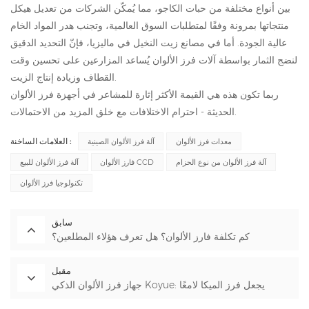
بين أنواع مختلفة من حبات الكاجو، مما يُمكّن الشركات من تعديل هيكل
منتجاتها بمرونة وفقًا لمتطلبات السوق العالمية، وتجنب هدر المواد الخام
عالية الجودة. أما في مصانع زيت النخيل في ماليزيا، فإنّ التحديد الدقيق
لنضج الثمار بواسطة آلات فرز الألوان يُساعد المزارعين على تحسين وقت
القطاف وزيادة إنتاج الزيت.
ربما تكون هذه هي القيمة الأكثر إثارة للمشاعر في أجهزة فرز الألوان
الحديثة - احترام الاختلافات مع خلق المزيد من الاحتمالات.
العلامات الساخنة :
معدات فرز الألوان
آلة فرز الألوان الصينية
آلة فرز الألوان من نوع الحزام
فارز الألوان CCD
آلة فرز الألوان للبيع
تكنولوجيا فرز الألوان
سابق
كم تكلفة فارز الألوان؟ هل تعرف هؤلاء المطلعين؟
مقبل
جهاز فرز الألوان الذكي Koyue: يجعل فرز الميكا لامعًا