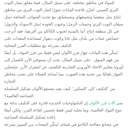
للمواد في مناطق مختلفة. على سبيل المثال، فيما يتعلق بثمار التوت
البري الصيني، تُخزّن قاعدة البيانات صورًا لثمار التوت البري من مناطق
إنتاج مثل نينغشيا وتشينغهاي وشينجيانغ، مع تحديد الشوائب الشائعة (مثل
سيقان التوت البري وحبيبات الرمل) وعيوب الجودة (مثل الاسوداد والذبول)
في كل منطقة إنتاج. أما بالنسبة لحبوب الكاكاو من أفريقيا، فقد أُدرجت
خصائص عينات من بلدان مثل غانا وكوت ديفوار لمساعدة المعدات على
التكيف بسرعة مع متطلبات الفرز المحلية.
تُمكّن هذه البيانات جهاز فرز الألوان ليس فقط من فرز المواد، بل أيضًا
من فهم السوق - على سبيل المثال، يجب أن يستوفي الأرز المُصدّر إلى
أوروبا معايير الاتحاد الأوروبي الصارمة للكشف عن اصفرار الأرز. سيُحسّن
الجهاز تلقائيًا من تحديد هذه العيوب، مما يُساعد العملاء على تجنب مخاطر
التجارة.
من "التكيف" إلى "التمكين": كيف يعيد مصنفو الألوان تشكيل السلسلة
الصناعية العالمية؟
متى
آلات فرز الألوان
إن التكنولوجيات الجديدة قادرة على التكيف بدقة مع
تنوع المواد العالمية، وما تجلبه ليس فقط تحسين كفاءة الفرز، ولكن أيضًا
إعادة تشكيل السلسلة الصناعية.
في مصانع معالجة الكاجو في فيتنام، تُمكّن المعدات من التمييز بسرعة