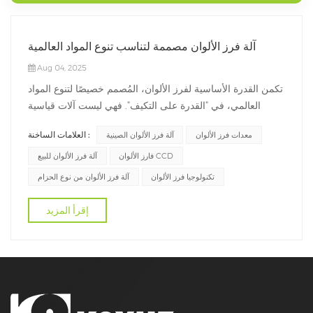
آلة فرز الألوان مصممة لتناسب تنوع المواد العالمية
Aug 04, 2025
تكمن القدرة الأساسية لفرز الألوان، المُصمم خصيصًا لتنوع المواد
العالمي، في "القدرة على التكيف". فهي ليست آلات قياسية
باردة، بل أشبه بـ"فرزات ذكية" قادرة على تعلم القواعد المحلية
العلامات الساخنة :
معدات فرز الألوان
آلة فرز الألوان الصينية
بسرعة. وتدعمها ثلاثة أنظمة تقنية رئيسية:1. تتيح لك "العيون"
البصرية القابلة للتخصيص رؤية الخصائص الإقليميةيستطيع
فارز الألوان CCD
آلة فرز الألوان للبيع
المستشعر...
تكنولوجيا فرز الألوان
آلة فرز الألوان من نوع الحزام
إقرأ المزيد