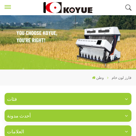
فارز لون خام
وطن
فئات
أحدث مدونة
العلامات