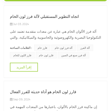
اتجاه التطوير المستقبلي لآلة فرز لون الخام
Jul 03, 2024
آلة فرز الألوان الخام هي عبارة عن معدات متقدمة تعتمد على
التكنولوجيا البصرية والكهروضوئية والحاسوبية والميكانيكية، والتي
يمكنها فرز وتصنيف المواد الخام بكفاءة وسرعة. مع التقدم
العلامات الساخنة :
آلة الفرز
آلة فرز لون خام
فارز خام
المستمر للعلوم والتكنولوجيا والطلب على الاستخدام المستدام
للموارد، أصبح تطبيق فارز الألوان الخام في مجال التعدين أكثر
آلة فرز صنع في الصين
فارز لون خام
فارز اللون للخام
وأكثر...
إقرأ المزيد
فارز لون الخام هو أداة حديثة للفرز الفعال
Sep 09, 2024
إن ماكينة فرز الخام بالألوان، باعتبارها من المعدات المهمة في