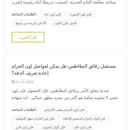
صناعة معالجة الخام الحديثة، أصبحت تدريجيًا أداة رئيسية لتعزيز
جودة الخام وكفاءة الإنتاج نظرًا لقدرات الفرز ذات الكفاءة العالية
العلامات الساخنة :
فارز لون الصورة
فارز لون خام
والدقة. على أساس تكنولوجيا الكشف الكهروضوئي المتقدمة،
فإن هذه المعدات تقوم تلقائيًا بفصل الجسيمات ذات الألوان ال...
الصين فارز اللون
آلة فرز فريدة من نوعها
إقرأ المزيد
مستقبل رقائق البطاطس: هل يمكن لفواصل لون الحزام
إعادة تعريف الدقة؟
Jan 21, 2025
عندما يتعلق الأمر برقائق البطاطس، فإن الحصول على لون
ذهبي لا تشوبه شائبة هو أكثر من مجرد مظهر جمالي - إنه شهادة
على الجودة والدقة. وراء هذا التلوين المثالي تكمن التكنولوجيا
العلامات الساخنة :
فارز لون الحزام متعدد الأغراض
المتقدمة، وخاصة الثورية فاصل لون الحزام. لقد غيرت هذه الأداة
المتطورة طريقة إنتاج رقائق البطاطس، مما يضمن مستوى لا
فرز ألوان الحزام المصمم للاتجاه
فارز لون الحزام سهل التشغيل
مثيل له من...
فارز لون خام
فارز ألوان الحبوب
فارز لون الأرز