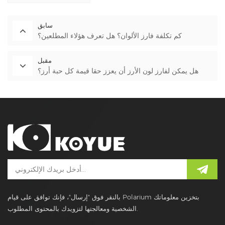
سابق
كم تكلفة فارز الألوان؟ هل تعرف هؤلاء المطلعين؟
مقبل
هل يمكن لفارز لون الأرز أن يعزز حقا قيمة كل حبة أرز؟
بالنقر فوق "إرسال"، فإنك توافق على قيام Polarium بتخزين معلوماتك
الشخصية ومعالجتها لتزويدك بالمحتوى المطلوب.