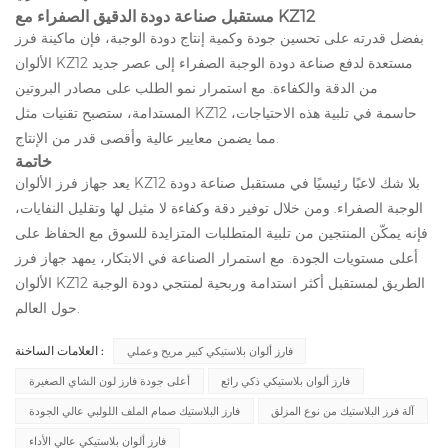
مستقبل صناعة دودة الدقيق الصفراء مع KZ12
بفضل قدرته على تحسين جودة وكمية إنتاج دودة الوجبة، فإن ماكينة فرز
الألوان KZ12 مستعدة لدفع صناعة دودة الوجبة الصفراء إلى عصر جديد
من الدقة والكفاءة. مع استمرار نمو الطلب على مصادر البروتين
المستدامة، ستصبح تقنيات مثل KZ12 حاسمة في تلبية هذه الاحتياجات،
مما يضمن معايير عالية وأقصى قدر من الإنتاج.
خاتمة
يعد جهاز فرز الألوان KZ12 بلا شك لاعبًا رئيسيًا في مستقبل صناعة دودة
الوجبة الصفراء. ومن خلال توفير دقة وكفاءة لا مثيل لها وتقليل النفايات،
فإنه يمكّن المنتجين من تلبية المتطلبات المتزايدة للسوق مع الحفاظ على
أعلى مستويات الجودة. مع استمرار الصناعة في الابتكار، يمهد جهاز فرز
الألوان KZ12 الطريق لمستقبل أكثر استدامة وربحية لمنتجي دودة الوجبة
حول العالم.
العلامات الساخنة :
فارز ألوان بلاستيكي كبير مريح وعملي
فارز ألوان بلاستيكي ذكي رائع
أعلى جودة فارز لون الشاي الصغيرة
آلة فرز البلاستيك من نوع المزلق
فارز البلاستيك صمام الملف اللولبي عالي الجودة
فارز ألوان بلاستيكي عالي الأداء