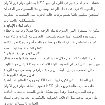
يستطيع جهاز فرز الألوان KZ12 اكتشاف حتى أدنى تغير في اللون أو البقع
أو العيوب الأخرى في ديدان الوجبة. ويضمن هذا المستوى من الدقة أن
المنتجين يمكنهم دائمًا تقديم يرقات عالية الجودة تلبي المتطلبات الصارمة
للمستهلكين والصناعات.
زيادة كفاءة الإنتاج
2.
يمكن أن يستغرق الفرز اليدوي لديدان الوجبة وقتًا طويلاً وعرضة للأخطاء.
يقوم KZ12 بأتمتة هذه العملية، مما يسمح للمنتجين بالتعامل مع كميات
أكبر مع انخفاض تكاليف العمالة وأوقات معالجة أسرع. وهذا يعزز كفاءة
الإنتاج الشاملة وقابلية التوسع.
تقليل الهدر وزيادة الأرباح
3.
من خلال تحديد اليرقات المعيبة وإزالتها بدقة، يقلل KZ12 من النفايات
ويزيد من إنتاجية ديدان الوجبة القابلة للاستخدام. وهذا لا يقلل من تكاليف
الإنتاج فحسب، بل يزيد أيضًا من ربحية مزارعي ومصنعي دودة الوجبة.
تعزيز مراقبة الجودة
4.
في الصناعات التي تكون فيها سلامة الأغذية وجودة المنتج ذات أهمية
قصوى، يساعد جهاز فرز الألوان KZ12 على ضمان معالجة وبيع ديدان
الوجبة المتميزة فقط. وهذا مهم بشكل خاص بالنسبة للمنتجات القائمة
على دودة الوجبة مثل الأعلاف الحيوانية والمكملات الغذائية وحتى المواد
الغذائية للاستهلاك البشري.