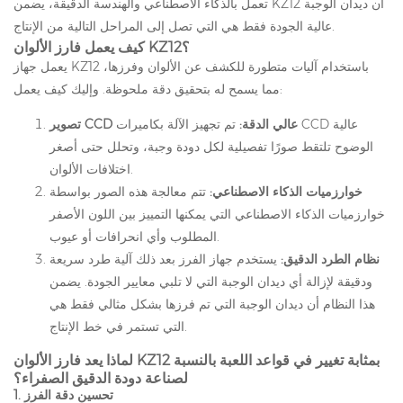
تعمل بالذكاء الاصطناعي والهندسة الدقيقة، يضمن KZ12 أن ديدان الوجبة
عالية الجودة فقط هي التي تصل إلى المراحل التالية من الإنتاج.
كيف يعمل فارز الألوان KZ12؟
يعمل جهاز KZ12 باستخدام آليات متطورة للكشف عن الألوان وفرزها،
مما يسمح له بتحقيق دقة ملحوظة. وإليك كيف يعمل:
تصوير CCD عالي الدقة:
تم تجهيز الآلة بكاميرات CCD عالية
الوضوح تلتقط صورًا تفصيلية لكل دودة وجبة، وتحلل حتى أصغر
اختلافات الألوان.
خوارزميات الذكاء الاصطناعي:
تتم معالجة هذه الصور بواسطة
خوارزميات الذكاء الاصطناعي التي يمكنها التمييز بين اللون الأصفر
المطلوب وأي انحرافات أو عيوب.
نظام الطرد الدقيق:
يستخدم جهاز الفرز بعد ذلك آلية طرد سريعة
ودقيقة لإزالة أي ديدان الوجبة التي لا تلبي معايير الجودة. يضمن
هذا النظام أن ديدان الوجبة التي تم فرزها بشكل مثالي فقط هي
التي تستمر في خط الإنتاج.
لماذا يعد فارز الألوان KZ12 بمثابة تغيير في قواعد اللعبة بالنسبة
لصناعة دودة الدقيق الصفراء؟
تحسين دقة الفرز
1.