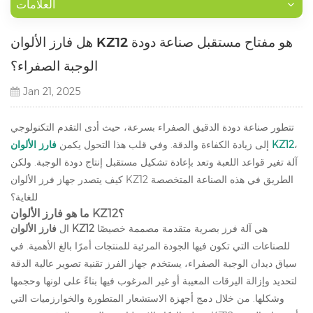
العلامات
هل فارز الألوان KZ12 هو مفتاح مستقبل صناعة دودة
الوجبة الصفراء؟
Jan 21, 2025
تتطور صناعة دودة الدقيق الصفراء بسرعة، حيث أدى التقدم التكنولوجي
،
فارز الألوان KZ12
إلى زيادة الكفاءة والدقة. وفي قلب هذا التحول يكمن
آلة تغير قواعد اللعبة وتعد بإعادة تشكيل مستقبل إنتاج دودة الوجبة. ولكن
كيف يتصدر جهاز فرز الألوان KZ12 الطريق في هذه الصناعة المتخصصة
للغاية؟
ما هو فارز الألوان KZ12؟
هي آلة فرز بصرية متقدمة مصممة خصيصًا
فارز الألوان KZ12
ال
للصناعات التي تكون فيها الجودة المرئية للمنتجات أمرًا بالغ الأهمية. في
سياق ديدان الوجبة الصفراء، يستخدم جهاز الفرز تقنية تصوير عالية الدقة
لتحديد وإزالة اليرقات المعيبة أو غير المرغوب فيها بناءً على لونها وحجمها
وشكلها. من خلال دمج أجهزة الاستشعار المتطورة والخوارزميات التي