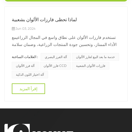
لماذا تحظى فارزات الألوان بشعبية
Jun 03, 2024
تستخدم فارزات الألوان على نطاق واسع في المجال الزراعيمع
الأداء الممتاز، وتحسين جودة المنتجات الزراعية، وضمان سلامة
الأغذية، والمساعدة في تحقيق استخدام الموارد من النفايات
العلامات الساخنة :
خدمة ما بعد البيع لفارز الألوان
آلة الفرز البصري
الزراعية، وتعزيز حماية البيئة الزراعية. بالإضافة إلى ذلك، فإن
الطلب في السوق على فارزات الألوان يتزايد باستمرار، خاصة
فارزات الألوان الشعبية
فارز الألوان CCD
آلة فرز الألوان
فيما يتعلق...
آلة اختيار اللون الذكية
إقرأ المزيد