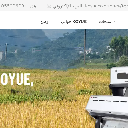
koyuecolorsorter@g
البريد الإلكتروني :
هذه : +8615205609609
منتجات
حوالي KOYUE
وطن