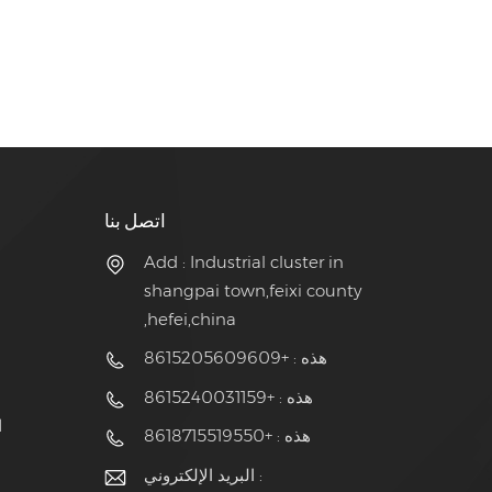
اتصل بنا
Add : Industrial cluster in
shangpai town,feixi county
,hefei,china
هذه : +8615205609609
هذه : +8615240031159
ج
هذه : +8618715519550
البريد الإلكتروني :