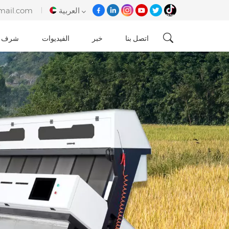
العربية
mail.com
اتصل بنا
خبر
الفيديوات
شرف
English
français
italiano
русский
español
português
Tiếng việt
العربية