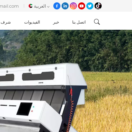
العربية
mail.com
اتصل بنا
خبر
الفيديوات
شرف
English
français
italiano
русский
español
português
Tiếng việt
العربية