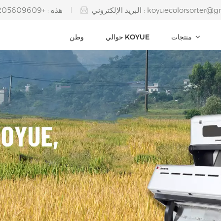
koyuecolorsorter@g
البريد الإلكتروني :
هذه : +8615205609609
منتجات
حوالي KOYUE
وطن