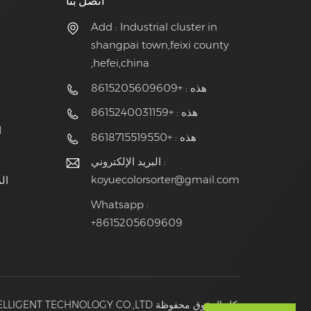
اتصل بنا
Add : Industrial cluster in
shangpai town,feixi county
,hefei,china
هذه : +8615205609609
هذه : +8615240031159
ج
هذه : +8618715519550
البريد الإلكتروني :
koyuecolorsorter@gmail.com
Whatsapp :
+8615205609609
© 2026@ HEFEI KOYUE INTELLIGENT TECHNOLOGY CO.,LTD كل الحقوق محفوظة.