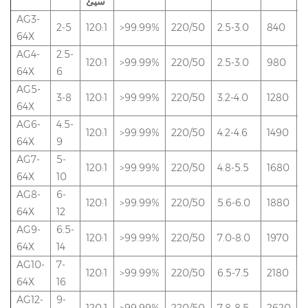
سيئ
AG3-
2-5
120:1
>99.99%
220/50
2.5-3.0
840
1
64X
AG4-
2.5-
120:1
>99.99%
220/50
2.5-3.0
980
1
64X
6
AG5-
3-8
120:1
>99.99%
220/50
3.2-4.0
1280
2
64X
AG6-
4.5-
120:1
>99.99%
220/50
4.2-4.6
1490
2
64X
9
AG7-
5-
120:1
>99.99%
220/50
4.8-5.5
1680
2
64X
10
AG8-
6-
120:1
>99.99%
220/50
5.6-6.0
1880
3
64X
12
AG9-
6.5-
120:1
>99.99%
220/50
7.0-8.0
1970
3
64X
14
AG10-
7-
120:1
>99.99%
220/50
6.5-7.5
2180
3
64X
16
AG12-
9-
120:1
>99.99%
220/50
7.8-8.5
2620
4