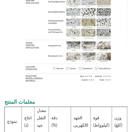
معلمات المنتج
معدل
د
وزن
قوة
الجهد
دقة
النقل
انتاج
نموذج
(كلغ)
(كيلوواط)
االكهربى
(%)
جيد
(ذ)