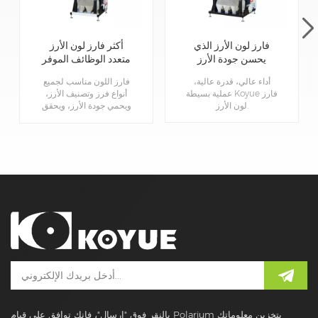
فارز لون الأرز الذي
أكثر فارز لون الأرز
يحسن جودة الأرز
متعدد الوظائف الموفر
للطاقة
أداء عالي، قدرة عالية،
فارز اللون مناسب لجميع
عملية بسيطة Koyue فارز
أنواع فرز وتصنيف الأرز،
لون الأرز.
ويحمي جودة الأرز، ويحقق
إنتاجًا تلقائيًا وذكيًا، ويحسن
بشكل كبير الموثوقية
وحماية البيئة وكفاءة الإنتاج.
بالنقر فوق "إرسال"، فإنك توافق على قيام Polarium بتخزين معلوماتك