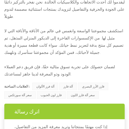
ليقدموا لك أحدث الاتجاهات والكلاسيكيات الخالدة. نحن نفخر بالتركيز دائمًا
على الجودة والحرفية والتفاصيل لتزويدك بمنتجات استثنائية مصممة لتدوم
طويلاً.
استكشف مجموعتنا الواسعة وانغمس في عالم من الأناقة والأناقة التي لا
مثيل لها. من الإكسسوارات الفاخرة إلى الديكور المنزلي المذهل، تم
تصميم كل منتج بدقة لتعزيز نمط حياتك. سواء كانت قطعة مميزة أو هدية
جميلة لأحبائك، فمن المؤكد أن مجموعتنا ستأسرك وتلهمك.
لضمان حصولك على تجربة تسوق مثالية حقًا، فإن فريق دعم العملاء
الودود وذو المعرفة لدينا جاهز لمساعدتك.
العلامات الساخنة :
فارز الأرز البصري
آلة فارز
آلة فرز الألوان
سعر آلة فارز اللون
فارز لون الحبوب
سعر آلة سورتكس
اترك رسالة
إذا كنت مهتمًا بمنتجاتنا وتريد معرفة المزيد من التفاصيل،