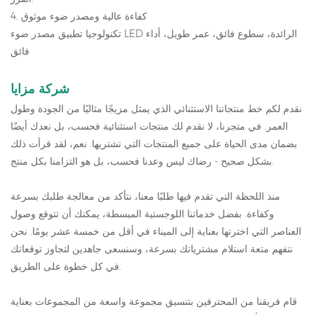
4. كفاءة عالية ومصدر ضوء موثوق
تكنولوجيا تطبيق مصدر ضوء LED الرائدة، سطوع فائق، عمر طويل، أداء
فائق
شركة
مزايا
نقدم لكم خط منتجاتنا الاستثنائي الذي يمثل مزيجًا مثاليًا من الجودة وطول
العمر. في متجرنا، لا نقدم لك منتجات استثنائية فحسب، بل نعدك أيضًا
بضمان مدى الحياة على جميع المنتجات التي تشتريها. نعم، لقد قرأت ذلك
بشكل صحيح - رضاك ليس وعدنا فحسب، بل هو التزامنا بكل منتج.
منذ اللحظة التي تقدم فيها طلبًا معنا، نتأكد من معالجة طلبك بسرعة
وكفاءة. بفضل خدماتنا اللوجستية المبسطة، يمكنك أن تتوقع وصول
العناصر التي اخترتها بعناية إلى الميناء في أقل من خمسة عشر يومًا. نحن
نتفهم متعة استلام مشترياتك بسرعة، وسنسعى جاهدين لتجاوز توقعاتك
في كل خطوة على الطريق.
قام فريقنا من المحترفين بتنسيق مجموعة واسعة من المجموعات بعناية