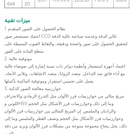
64X
20
ميزات تقنية
1. نظام الحصول على الصور المتقدم
اعتماد مستشعر صور CCD عالي الدقة وعدسة صناعية عالية الدقة
لتحقيق الحصول على صور واضحة ودقيقة، والتقاط العيوب البسيطة على
سطح المادة على الفور.
2. موثوقية عالية
اعتماد أجهزة استشعار وأنظمة دوائر ذات نسبة إشارة إلى ضوضاء عالية
مع أداء فائق ضد التداخل. متعدد الزوايا، متعدد الاتجاهات، وثلاثي الأبعاد،
يعمل على تحسين استقرار وموثوقية الماكينة بأكملها
3. خوارزمية معالجة الصور الذكية
مزيج مثالي من خوارزميات فرز الألوان مثل التدرج الرمادي والانحراف
اللوني وHSV وما إلى ذلك وخوارزميات فرز الأشكال مثل الحجم
والراديان والملمس. إن المزيج المثالي بين خوارزميات فرز الألوان
وخوارزميات فرز الأشكال مثل الحجم ونصف القطر والملمس وما إلى
ذلك، يحل بنجاح مجموعة متنوعة من مشكلات فرز الألوان ويزيد من دقة
الفرز.